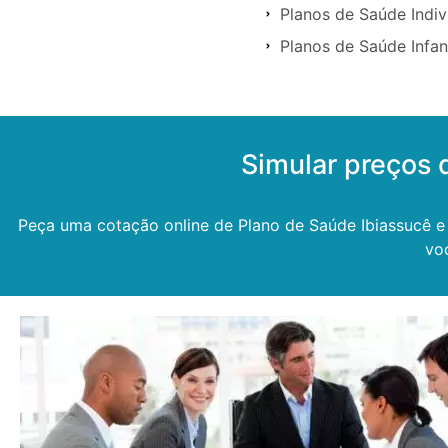
Planos de Saúde Indiv
Planos de Saúde Infan
Simular preços 
Peça uma cotação online de Plano de Saúde Ibiassucê e 
vo