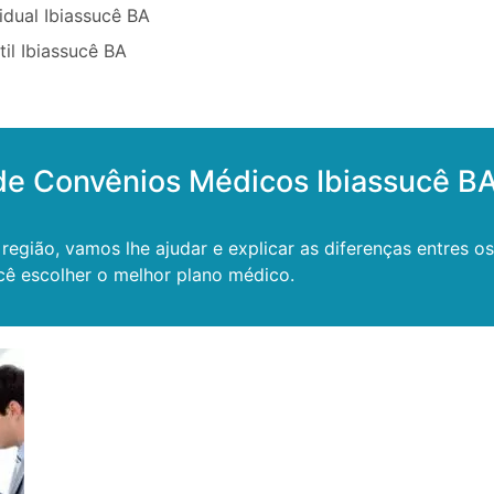
idual Ibiassucê BA
til Ibiassucê BA
de Convênios Médicos Ibiassucê B
região, vamos lhe ajudar e explicar as diferenças entres o
cê escolher o melhor plano médico.