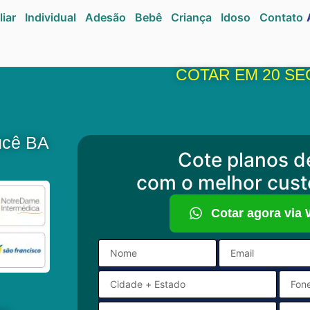
liar
Individual
Adesão
Bebê
Criança
Idoso
Contato
COTAR EM 20 SE
ucê BA
Cote planos d
com o melhor cust
Cotar agora via