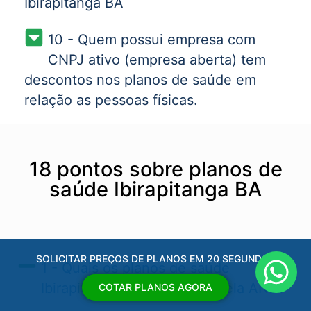
Ibirapitanga BA
10 - Quem possui empresa com
CNPJ ativo (empresa aberta) tem
descontos nos planos de saúde em
relação as pessoas físicas.
18 pontos sobre planos de
saúde Ibirapitanga BA
SOLICITAR PREÇOS DE PLANOS EM 20 SEGUNDOS
1 - Quais os planos de saúde
Ibirapitanga BA​ aprovados pela ANS?
COTAR PLANOS AGORA