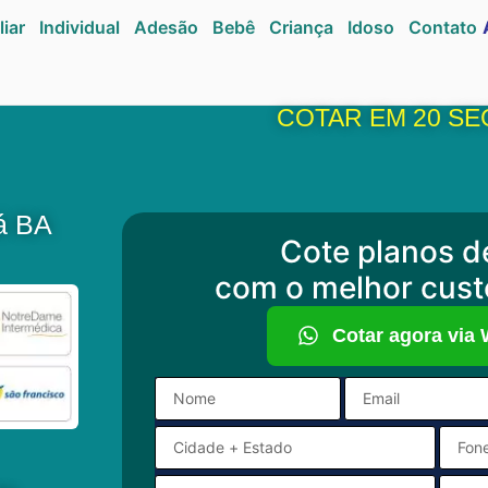
liar
Individual
Adesão
Bebê
Criança
Idoso
Contato
COTAR EM 20 SE
tá BA
Cote planos d
com o melhor cust
Cotar agora via