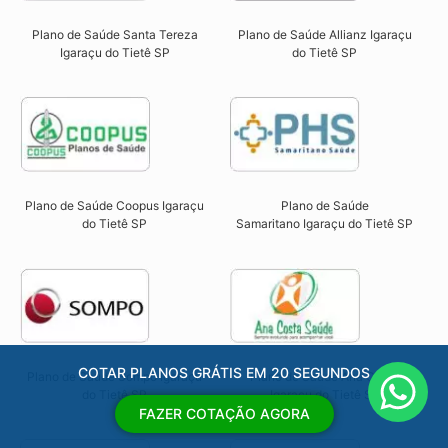
Plano de Saúde Santa Tereza
Plano de Saúde Allianz Igaraçu
Igaraçu do Tietê SP​
do Tietê SP​
Plano de Saúde Coopus Igaraçu
Plano de Saúde
do Tietê SP​
Samaritano
Igaraçu do Tietê SP
COTAR PLANOS GRÁTIS EM 20 SEGUNDOS
Plano de Saúde Sompo Igaraçu
Plano de Saúde Ana Costa
do Tietê SP​
Igaraçu do Tietê SP​
FAZER COTAÇÃO AGORA