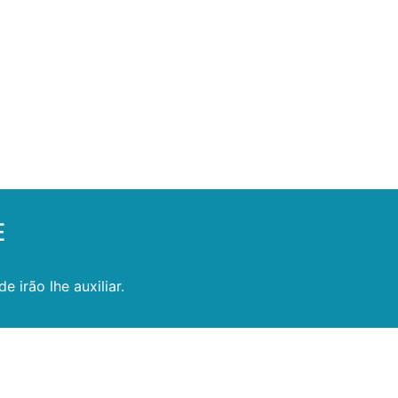
E
 irão lhe auxiliar.