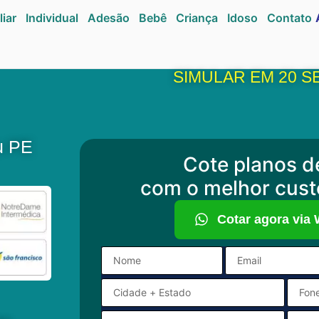
liar
Individual
Adesão
Bebê
Criança
Idoso
Contato
SIMULAR EM 20 
u PE
Cote planos d
com o melhor cust
Cotar agora via