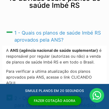
saúde Imbé RS
1 - Quais os planos de saúde Imbé RS​
aprovados pela ANS?
A
ANS (agência nacional de saúde suplementar)
é
responsável por regular (autorizas ou não) a venda
de planos de saúde Imbé RS​ e em todo o Brasil.
Para verificar a ultima atualização dos planos
aprovados pela ANS, acesse o link CLICANDO
AQUI.
SIMULE PLANOS EM 20 SEGUNDOS
2 - Quais os documentos eu preciso
FAZER COTAÇÃO AGORA
para contratar um convênio médico