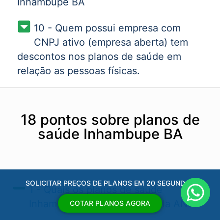
Inhambupe BA
10 - Quem possui empresa com
CNPJ ativo (empresa aberta) tem
descontos nos planos de saúde em
relação as pessoas físicas.
18 pontos sobre planos de
saúde Inhambupe BA
SOLICITAR PREÇOS DE PLANOS EM 20 SEGUNDOS
1 - Quais os planos de saúde
Inhambupe BA​ aprovados pela ANS?
COTAR PLANOS AGORA