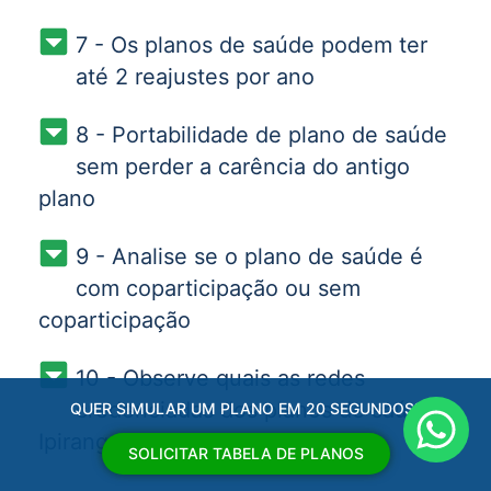
7 - Os planos de saúde podem ter
até 2 reajustes por ano
8 - Portabilidade de plano de saúde
sem perder a carência do antigo
plano
9 - Analise se o plano de saúde é
com coparticipação ou sem
coparticipação
10 - Observe quais as redes
credenciadas dos planos de saúde
QUER SIMULAR UM PLANO EM 20 SEGUNDOS?
Ipiranga PR
SOLICITAR TABELA DE PLANOS