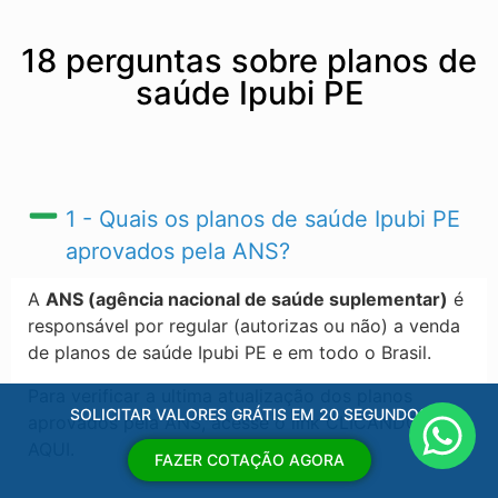
18 perguntas sobre planos de
saúde Ipubi PE
1 - Quais os planos de saúde Ipubi PE​
aprovados pela ANS?
A
ANS (agência nacional de saúde suplementar)
é
responsável por regular (autorizas ou não) a venda
de planos de saúde Ipubi PE​ e em todo o Brasil.
Para verificar a ultima atualização dos planos
SOLICITAR VALORES GRÁTIS EM 20 SEGUNDOS
aprovados pela ANS, acesse o link CLICANDO
AQUI.
FAZER COTAÇÃO AGORA