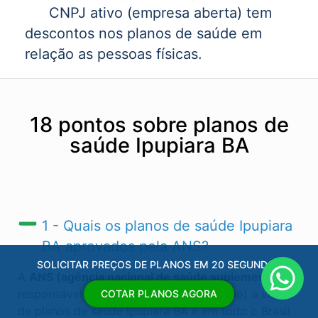
CNPJ ativo (empresa aberta) tem
descontos nos planos de saúde em
relação as pessoas físicas.
18 pontos sobre planos de
saúde Ipupiara BA
1 - Quais os planos de saúde Ipupiara
BA​ aprovados pela ANS?
SOLICITAR PREÇOS DE PLANOS EM 20 SEGUNDOS
A
ANS (agência nacional de saúde suplementar)
é
responsável por regular (autorizas ou não) a venda
COTAR PLANOS AGORA
de planos de saúde Ipupiara BA​ e em todo o Brasil.