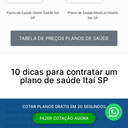
Plano de Saúde Oeste Saúde Itaí
Plano de Saúde Medical Health
SP​
Itaí SP​
TABELA DE PREÇOS PLANOS DE SAÚDE
10 dicas para contratar um
plano de saúde Itaí SP
Você esta pensando em
contratar um plano de
COTAR PLANOS GRÁTIS EM 20 SEGUNDOS
saúde Itaí SP
? Se sim, veja algumas dicas para lhe
ajudar na hora de definir o melhor plano de saúde
FAZER COTAÇÃO AGORA
para você, sua família ou sua empresa.