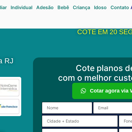
liar
Individual
Adesão
Bebê
Criança
Idoso
Contato
COTE EM 20 SE
a RJ
Cote planos d
com o melhor cust
Cotar agora via