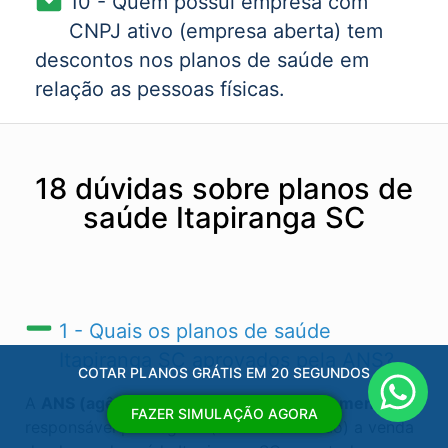
10 - Quem possui empresa com
CNPJ ativo (empresa aberta) tem
descontos nos planos de saúde em
relação as pessoas físicas.
18 dúvidas sobre planos de
saúde Itapiranga SC
1 - Quais os planos de saúde
Itapiranga SC​ aprovados pela ANS?
COTAR PLANOS GRÁTIS EM 20 SEGUNDOS
A
ANS (agência nacional de saúde suplementar)
é
FAZER SIMULAÇÃO AGORA
responsável por regular (autorizas ou não) a venda