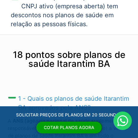
CNPJ ativo (empresa aberta) tem
descontos nos planos de saúde em
relação as pessoas físicas.
18 pontos sobre planos de
saúde Itarantim BA
1 - Quais os planos de saúde Itarantim
BA​ aprovados pela ANS?
SOLICITAR PREÇOS DE PLANOS EM 20 SEGUNDOS
A
ANS (agência nacional de saúde suplementar)
é
COTAR PLANOS AGORA
responsável por regular (autorizas ou não) a venda
de planos de saúde Itarantim BA​ e em todo o