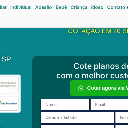
liar
Individual
Adesão
Bebê
Criança
Idoso
Contato
COTAÇÃO EM 20 
a SP
Cote planos d
com o melhor cust
Cotar agora via