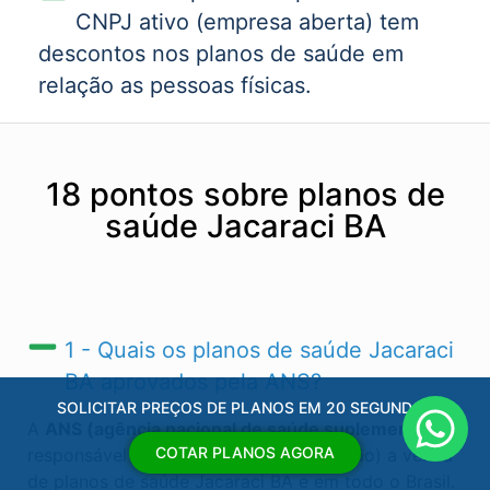
CNPJ ativo (empresa aberta) tem
descontos nos planos de saúde em
relação as pessoas físicas.
18 pontos sobre planos de
saúde Jacaraci BA
1 - Quais os planos de saúde Jacaraci
BA​ aprovados pela ANS?
SOLICITAR PREÇOS DE PLANOS EM 20 SEGUNDOS
A
ANS (agência nacional de saúde suplementar)
é
COTAR PLANOS AGORA
responsável por regular (autorizas ou não) a venda
de planos de saúde Jacaraci BA​ e em todo o Brasil.