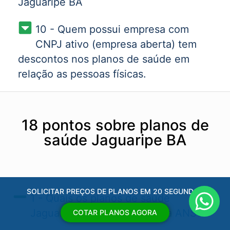
Jaguaripe BA
10 - Quem possui empresa com
CNPJ ativo (empresa aberta) tem
descontos nos planos de saúde em
relação as pessoas físicas.
18 pontos sobre planos de
saúde Jaguaripe BA
SOLICITAR PREÇOS DE PLANOS EM 20 SEGUNDOS
1 - Quais os planos de saúde
Jaguaripe BA​ aprovados pela ANS?
COTAR PLANOS AGORA