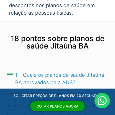
descontos nos planos de saúde em
relação as pessoas físicas.
18 pontos sobre planos de
saúde Jitaúna BA
1 - Quais os planos de saúde Jitaúna
BA​ aprovados pela ANS?
A
ANS (agência nacional de saúde suplementar)
é
SOLICITAR PREÇOS DE PLANOS EM 20 SEGUNDOS
responsável por regular (autorizas ou não) a venda
de planos de saúde Jitaúna BA​ e em todo o Brasil.
COTAR PLANOS AGORA