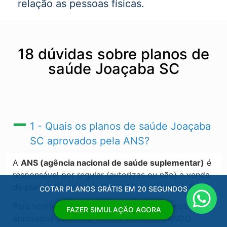
relação as pessoas físicas.
18 dúvidas sobre planos de
saúde Joaçaba SC
1 - Quais os planos de saúde Joaçaba
SC​ aprovados pela ANS?
A
ANS (agência nacional de saúde suplementar)
é
responsável por regular (autorizas ou não) a venda
de planos de saúde Joaçaba SC​ e em todo o Brasil.
COTAR PLANOS GRÁTIS EM 20 SEGUNDOS
Para verificar a ultima atualização dos planos
FAZER SIMULAÇÃO AGORA
aprovados pela ANS, acesse o link CLICANDO