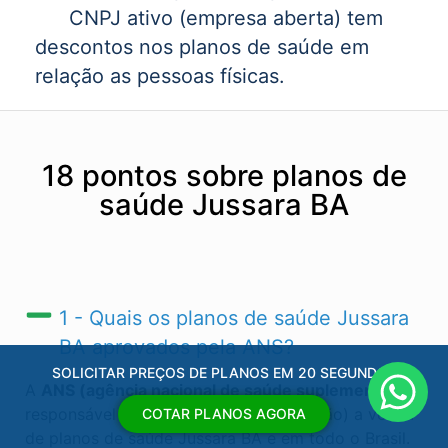
CNPJ ativo (empresa aberta) tem
descontos nos planos de saúde em
relação as pessoas físicas.
18 pontos sobre planos de
saúde Jussara BA
1 - Quais os planos de saúde Jussara
BA​ aprovados pela ANS?
SOLICITAR PREÇOS DE PLANOS EM 20 SEGUNDOS
A
ANS (agência nacional de saúde suplementar)
é
responsável por regular (autorizas ou não) a venda
COTAR PLANOS AGORA
de planos de saúde Jussara BA​ e em todo o Brasil.