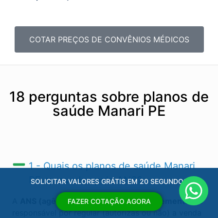
COTAR PREÇOS DE CONVÊNIOS MÉDICOS
18 perguntas sobre planos de
saúde Manari PE
1 - Quais os planos de saúde Manari
PE​ aprovados pela ANS?
SOLICITAR VALORES GRÁTIS EM 20 SEGUNDOS
A
ANS (agência nacional de saúde suplementar)
é
FAZER COTAÇÃO AGORA
responsável por regular (autorizas ou não) a venda