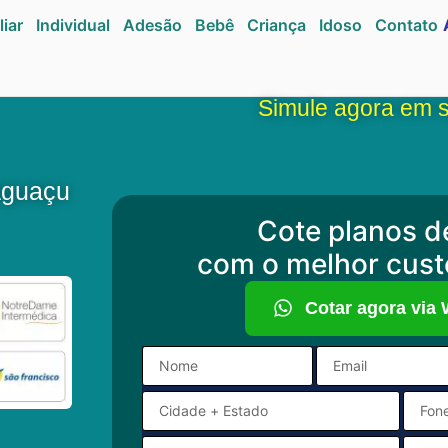
liar
Individual
Adesão
Bebê
Criança
Idoso
Contato
Simule agora em 
aguaçu
Cote planos d
com o melhor cust
Cotar agora via