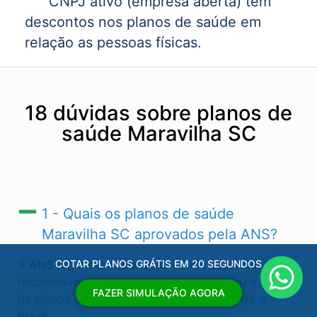
CNPJ ativo (empresa aberta) tem
descontos nos planos de saúde em
relação as pessoas físicas.
18 dúvidas sobre planos de
saúde Maravilha SC
1 - Quais os planos de saúde
Maravilha SC​ aprovados pela ANS?
A
ANS (agência nacional de saúde suplementar)
é
COTAR PLANOS GRÁTIS EM 20 SEGUNDOS
responsável por regular (autorizas ou não) a venda
FAZER SIMULAÇÃO AGORA
de planos de saúde Maravilha SC​ e em todo o
Brasil.