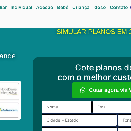
liar
Individual
Adesão
Bebê
Criança
Idoso
Contato
SIMULAR PLANOS EM 
rande
Cote planos d
com o melhor cust
Cotar agora via