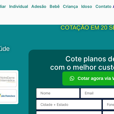
liar
Individual
Adesão
Bebê
Criança
Idoso
Contato
COTAÇÃO EM 20 
aúde
Cote planos d
com o melhor cust
Cotar agora via