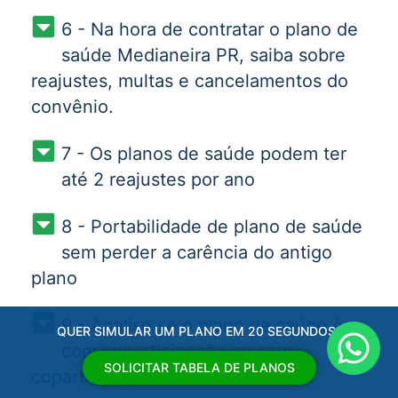
6 - Na hora de contratar o plano de
saúde Medianeira PR, saiba sobre
reajustes, multas e cancelamentos do
convênio.
7 - Os planos de saúde podem ter
até 2 reajustes por ano
8 - Portabilidade de plano de saúde
sem perder a carência do antigo
plano
9 - Analise se o plano de saúde é
QUER SIMULAR UM PLANO EM 20 SEGUNDOS?
com coparticipação ou sem
SOLICITAR TABELA DE PLANOS
coparticipação