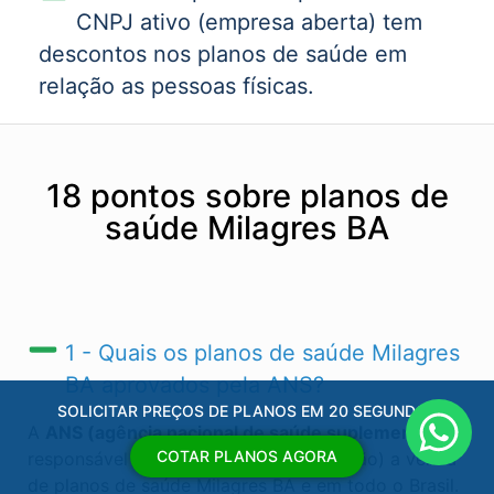
CNPJ ativo (empresa aberta) tem
descontos nos planos de saúde em
relação as pessoas físicas.
18 pontos sobre planos de
saúde Milagres BA
1 - Quais os planos de saúde Milagres
BA​ aprovados pela ANS?
SOLICITAR PREÇOS DE PLANOS EM 20 SEGUNDOS
A
ANS (agência nacional de saúde suplementar)
é
COTAR PLANOS AGORA
responsável por regular (autorizas ou não) a venda
de planos de saúde Milagres BA​ e em todo o Brasil.