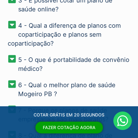
3 - É possível cotar um plano de
saúde online?
4 - Qual a diferença de planos com
coparticipação e planos sem
coparticipação?
5 - O que é portabilidade de convênio
médico?
6 - Qual o melhor plano de saúde
Mogeiro PB​ ?
7 - Porque os planos de saúde
COTAR GRÁTIS EM 20 SEGUNDOS
empresariais são mais baratos?
FAZER COTAÇÃO AGORA
8 - Qual a diferença de plano de