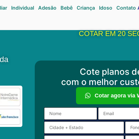
liar
Individual
Adesão
Bebê
Criança
Idoso
Contato
COTAR EM 20 S
 da
Cote planos d
com o melhor cust
Cotar agora via