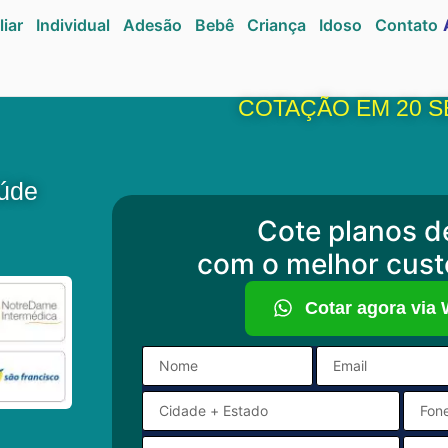
liar
Individual
Adesão
Bebê
Criança
Idoso
Contato
COTAÇÃO EM 20 
aúde
Cote planos d
com o melhor cust
Cotar agora via