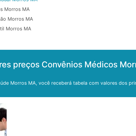
ês Morros MA
são Morros MA
til Morros MA
res preços Convênios Médicos Mor
aúde Morros MA, você receberá tabela com valores dos prin