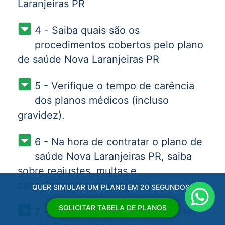
Laranjeiras PR
4 - Saiba quais são os
procedimentos cobertos pelo plano
de saúde Nova Laranjeiras PR
5 - Verifique o tempo de carência
dos planos médicos (incluso
gravidez).
6 - Na hora de contratar o plano de
saúde Nova Laranjeiras PR, saiba
sobre reajustes, multas e
cancelamentos do convênio.
QUER SIMULAR UM PLANO EM 20 SEGUNDOS?
SOLICITAR TABELA DE PLANOS
7 - Os planos de saúde podem ter