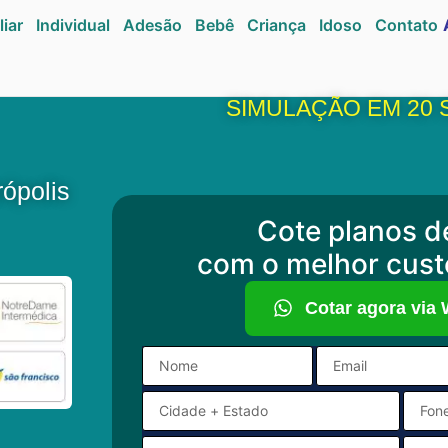
liar
Individual
Adesão
Bebê
Criança
Idoso
Contato
SIMULAÇÃO EM 20
ópolis
Cote planos d
com o melhor cust
Cotar agora via