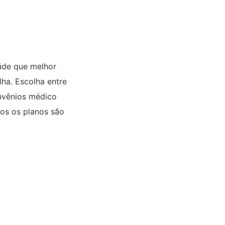
aúde que melhor
lha. Escolha entre
onvênios médico
dos os planos são