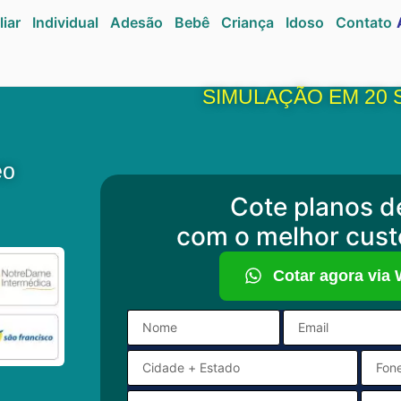
liar
Individual
Adesão
Bebê
Criança
Idoso
Contato
SIMULAÇÃO EM 20
eo
Cote planos d
com o melhor cust
Cotar agora via