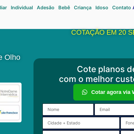
liar
Individual
Adesão
Bebê
Criança
Idoso
Contato
COTAÇÃO EM 20 
e Olho
Cote planos d
com o melhor cust
Cotar agora via