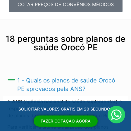
COTAR PREÇOS DE CONVÊNIOS MÉDICOS
18 perguntas sobre planos de
saúde Orocó PE
1 - Quais os planos de saúde Orocó
PE​ aprovados pela ANS?
A
ANS (agência nacional de saúde suplementar)
é
responsável por regular (autorizas ou não) a venda
SOLICITAR VALORES GRÁTIS EM 20 SEGUNDOS
de planos de saúde Orocó PE​ e em todo o Brasil.
FAZER COTAÇÃO AGORA
Para verificar a ultima atualização dos planos