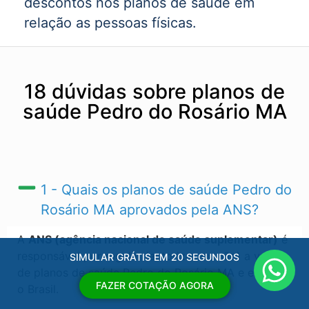
descontos nos planos de saúde em
relação as pessoas físicas.
18 dúvidas sobre planos de
saúde Pedro do Rosário MA
1 - Quais os planos de saúde Pedro do
Rosário MA​ aprovados pela ANS?
A
ANS (agência nacional de saúde suplementar)
é
responsável por regular (autorizas ou não) a venda
SIMULAR GRÁTIS EM 20 SEGUNDOS
de planos de saúde Pedro do Rosário MA​ e em todo
FAZER COTAÇÃO AGORA
o Brasil.