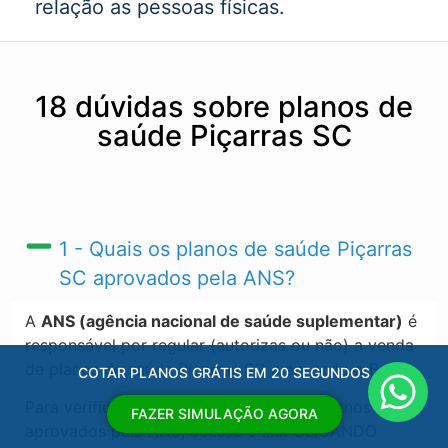
relação as pessoas físicas.
18 dúvidas sobre planos de
saúde Piçarras SC
1 - Quais os planos de saúde Piçarras
SC​ aprovados pela ANS?
A
ANS (agência nacional de saúde suplementar)
é
responsável por regular (autorizas ou não) a venda
de planos de saúde Piçarras SC​ e em todo o Brasil.
COTAR PLANOS GRÁTIS EM 20 SEGUNDOS
Para verificar a ultima atualização dos planos
FAZER SIMULAÇÃO AGORA
aprovados pela ANS, acesse o link CLICANDO