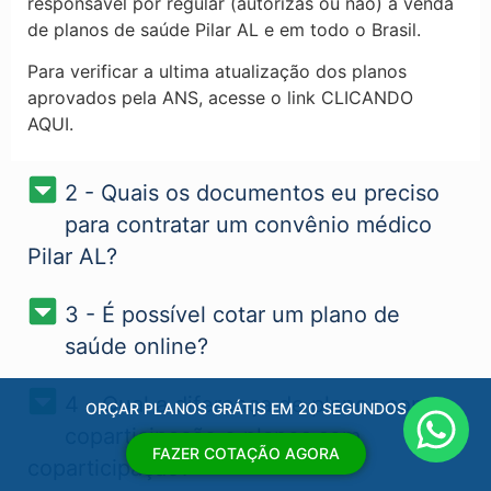
responsável por regular (autorizas ou não) a venda
de planos de saúde Pilar AL​ e em todo o Brasil.
Para verificar a ultima atualização dos planos
aprovados pela ANS, acesse o link CLICANDO
AQUI.
2 - Quais os documentos eu preciso
para contratar um convênio médico
Pilar AL?
3 - É possível cotar um plano de
saúde online?
4 - Qual a diferença de planos com
ORÇAR PLANOS GRÁTIS EM 20 SEGUNDOS
coparticipação e planos sem
FAZER COTAÇÃO AGORA
coparticipação?