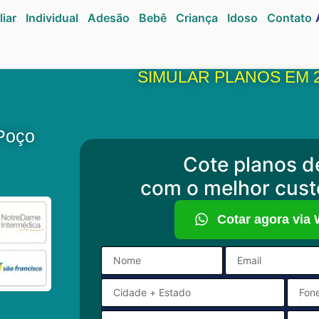
liar
Individual
Adesão
Bebê
Criança
Idoso
Contato
SIMULAR PLANOS EM 
Poço
Cote planos d
com o melhor cust
Cotar agora via