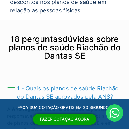
descontos nos planos de saúde em
relação as pessoas físicas.
18 perguntasdúvidas sobre
planos de saúde Riachão do
Dantas SE
1 - Quais os planos de saúde Riachão
do Dantas SE​ aprovados pela ANS?
FAÇA SUA COTAÇÃO GRÁTIS EM 20 SEGUNDOS
A
ANS (agência nacional de saúde suplementar)
é
responsável por regular (autorizas ou não) a venda
FAZER COTAÇÃO AGORA
de planos de saúde Riachão do Dantas SE​ e em