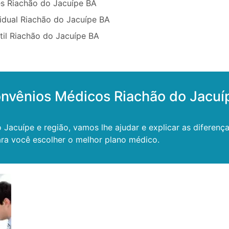
s Riachão do Jacuípe BA
idual Riachão do Jacuípe BA
til Riachão do Jacuípe BA
onvênios Médicos Riachão do Jacuí
acuípe e região, vamos lhe ajudar e explicar as diferenç
ra você escolher o melhor plano médico.