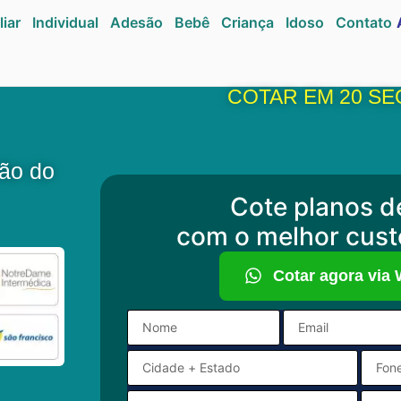
liar
Individual
Adesão
Bebê
Criança
Idoso
Contato
COTAR EM 20 SE
ão do
Cote planos d
com o melhor cust
Cotar agora via