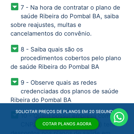
7 - Na hora de contratar o plano de
saúde Ribeira do Pombal BA, saiba
sobre reajustes, multas e
cancelamentos do convênio.
8 - Saiba quais são os
procedimentos cobertos pelo plano
de saúde Ribeira do Pombal BA
9 - Observe quais as redes
credenciadas dos planos de saúde
Ribeira do Pombal BA
SOLICITAR PREÇOS DE PLANOS EM 20 SEGUNDOS
10 - Quem possui empresa com
CNPJ ativo (empresa aberta) tem
COTAR PLANOS AGORA
descontos nos planos de saúde em