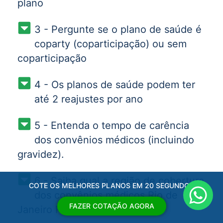
plano
3 - Pergunte se o plano de saúde é
coparty (coparticipação) ou sem
coparticipação
4 - Os planos de saúde podem ter
até 2 reajustes por ano
5 - Entenda o tempo de carência
dos convênios médicos (incluindo
gravidez).
6 - Saiba qual a região de cobertura
COTE OS MELHORES PLANOS EM 20 SEGUNDOS
dos convênios médicos Rio de
FAZER COTAÇÃO AGORA
Janeiro RJ