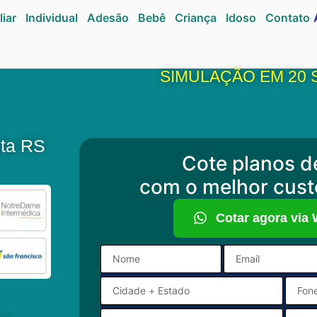
liar
Individual
Adesão
Bebê
Criança
Idoso
Contato
SIMULAÇÃO EM 20
lta RS
Cote planos d
com o melhor cust
Cotar agora via