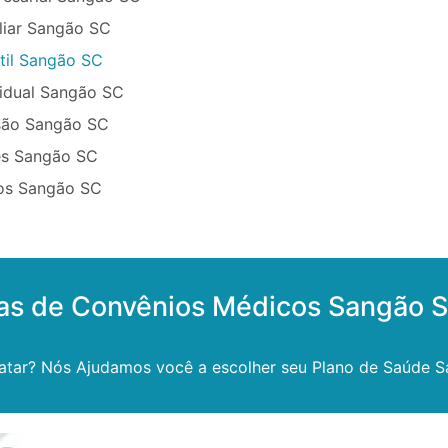
liar Sangão SC
til Sangão SC
vidual Sangão SC
são Sangão SC
ês Sangão SC
sos Sangão SC
las de Convênios Médicos Sangão 
atar? Nós Ajudamos você a escolher seu Plano de Saúde 