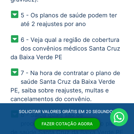
5 - Os planos de saúde podem ter
até 2 reajustes por ano
6 - Veja qual a região de cobertura
dos convênios médicos Santa Cruz
da Baixa Verde PE
7 - Na hora de contratar o plano de
saúde Santa Cruz da Baixa Verde
PE, saiba sobre reajustes, multas e
cancelamentos do convênio.
SOLICITAR VALORES GRÁTIS EM 20 SEGUNDOS
8 - Saiba quais são os
procedimentos cobertos pelo plano
FAZER COTAÇÃO AGORA
de saúde Santa Cruz da Baixa Verde PE