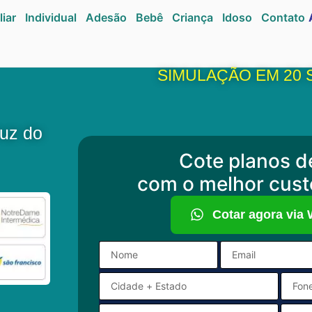
liar
Individual
Adesão
Bebê
Criança
Idoso
Contato
SIMULAÇÃO EM 20
ruz do
Cote planos d
com o melhor cust
Cotar agora via