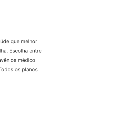
aúde que melhor
lha. Escolha entre
onvênios médico
 Todos os planos