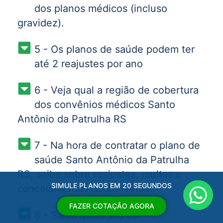
dos planos médicos (incluso
gravidez).
5 - Os planos de saúde podem ter
até 2 reajustes por ano
6 - Veja qual a região de cobertura
dos convênios médicos Santo
Antônio da Patrulha RS
7 - Na hora de contratar o plano de
saúde Santo Antônio da Patrulha
RS, saiba sobre reajustes, multas e
SIMULE PLANOS EM 20 SEGUNDOS
cancelamentos do convênio.
FAZER COTAÇÃO AGORA
8 - Saiba quais são os