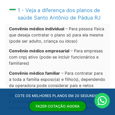
1 - Veja a diferença dos planos de
saúde Santo Antônio de Pádua RJ
Convênio médico individual
– Para pessoa física
que deseja contratar o plano só para ela mesma
(pode ser adulto, criança ou idoso)
Convênio médico empresarial
– Para empresas
com cnpj ativo (pode-se incluir funcionários e
familiares)
Convênio médico familiar
– Para contratar para
a toda a família esposo(a) e filho(s), dependendo
da operadora pode considerar pais e netos
Convênio médico adesão
– Para pessoas físicas
COTE OS MELHORES PLANOS EM 20 SEGUNDOS
e profissionais liberais (autônomos) que se
FAZER COTAÇÃO AGORA
associam a sindicatos e entidades de classe.