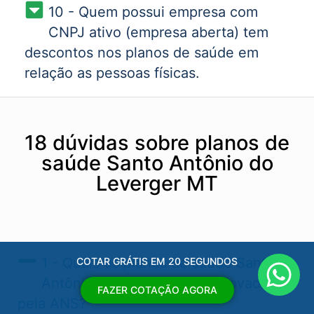
10 - Quem possui empresa com
CNPJ ativo (empresa aberta) tem
descontos nos planos de saúde em
relação as pessoas físicas.
18 dúvidas sobre planos de
saúde Santo Antônio do
Leverger MT
1 - Quais os planos de saúde Santo
COTAR GRÁTIS EM 20 SEGUNDOS
Antônio do Leverger MT​ aprovados
FAZER COTAÇÃO AGORA
pela ANS?